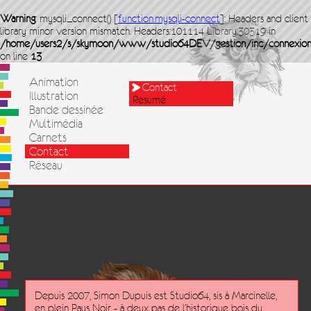
Warning
: mysqli_connect() [
function.mysqli-connect
]: Headers and client
library minor version mismatch. Headers:101114 Library:30319 in
/home/users2/s/skymoon/www/studio64DEV/gestion/inc/connexion
on line
13
Animation
Contact
Illustration
Resumé
Bande dessinée
Multimédia
Carnets
Contact
Réseau
Depuis 2007, Simon Dupuis est Studio64, sis à Marcinelle,
en plein Pays Noir - à deux pas de l'historique bois du